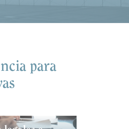
encia para
vas