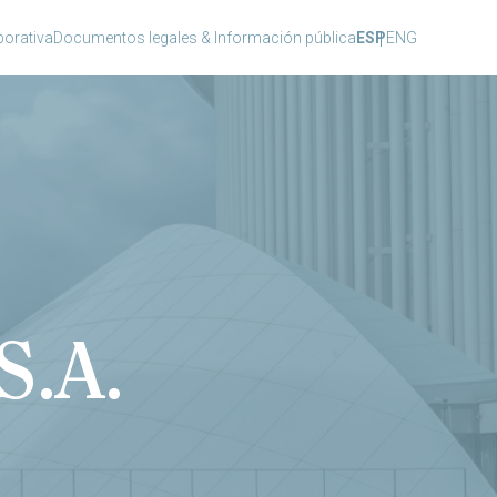
orativa
Documentos legales & Información pública
ESP
ENG
S.A.